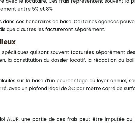
re avec le locataire. Ces frais représentent souvent la 
lement entre 5% et 8%.
clus dans ces honoraires de base. Certaines agences peuven
ndis que d’autres les factureront séparément.
lieux
ns spécifiques qui sont souvent facturées séparément des
en, la constitution du dossier locatif, la rédaction du bai
lculés sur la base d’un pourcentage du loyer annuel, souv
arré, avec un plafond légal de 3€ par mètre carré de surf
 loi ALUR, une partie de ces frais peut être imputée au