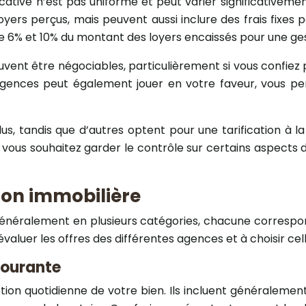
locative n’est pas uniforme et peut varier significativeme
ers perçus, mais peuvent aussi inclure des frais fixes p
e 6% et 10% du montant des loyers encaissés pour une ge
vent être négociables, particulièrement si vous confiez 
agences peut également jouer en votre faveur, vous per
us, tandis que d’autres optent pour une tarification à 
 vous souhaitez garder le contrôle sur certains aspects 
ion immobilière
énéralement en plusieurs catégories, chacune correspond
aluer les offres des différentes agences et à choisir cel
courante
ion quotidienne de votre bien. Ils incluent généralement